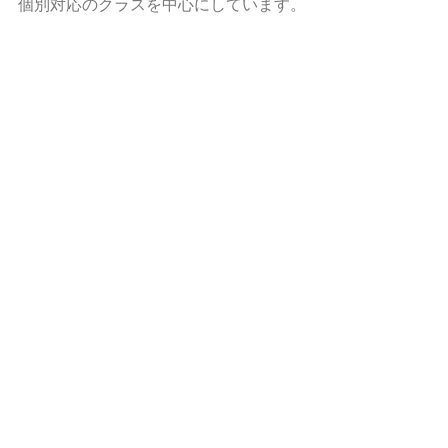
個別対応のクラスを中心にしています。
数ある健康法やエクササイズがある中
で、私が今もなおヨガを学び続ける理由
――
それは、ヨガが「感情」に深く働きかけ
る力を持っていると感じているからで
す。
ネガティブな感情をデトックスすること
は、心身の健康を保つ上で欠かせませ
ん。
ヨガは、ただ体を動かすものではなく、
内側の感情に丁寧に向き合い、手放して
いく力を育むもの。
この“感情へのアプローチ”こそが、他の
エクササイズにはない、ヨガの大きな魅